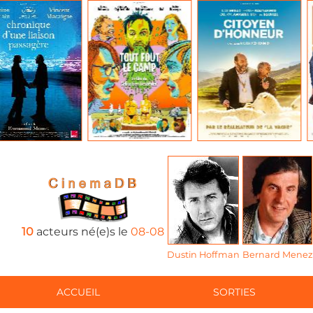
10
acteurs né(e)s le
08-08
Dustin Hoffman
Bernard Menez
ACCUEIL
SORTIES