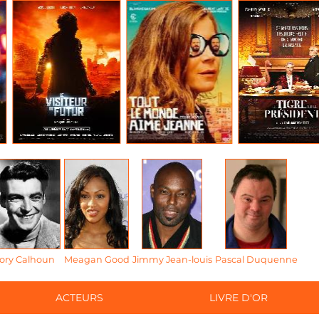
ory Calhoun
Meagan Good
Jimmy Jean-louis
Pascal Duquenne
ACTEURS
LIVRE D'OR