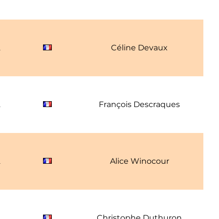
2
Céline Devaux
2
François Descraques
2
Alice Winocour
2
Christophe Duthuron