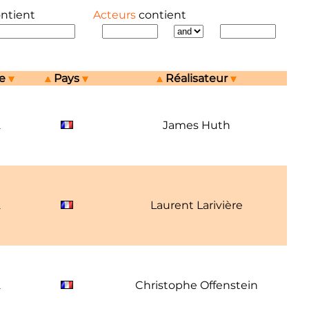
ontient
Acteurs
contient
ée
Pays
Réalisateur
2
James Huth
2
Laurent Larivière
2
Christophe Offenstein