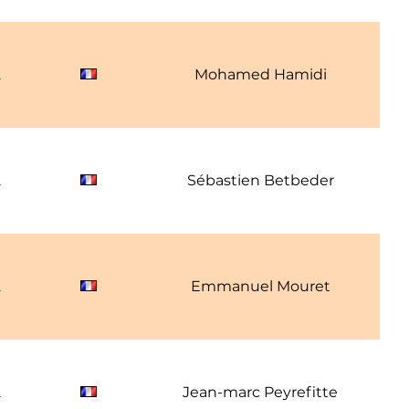
2
Mohamed Hamidi
2
Sébastien Betbeder
2
Emmanuel Mouret
2
Jean-marc Peyrefitte