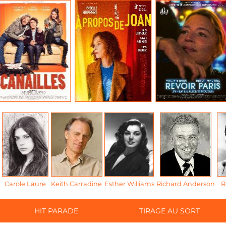
Carole Laure
Keith Carradine
Esther Williams
Richard Anderson
R
HIT PARADE
TIRAGE AU SORT