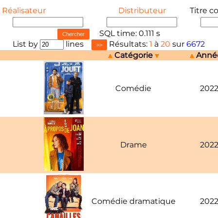
Réalisateur
Distributeur
Titre c
SQL time: 0.111 s
List by
lines
Résultats:
1
à
20
sur
6672
Catégorie
Ann
Comédie
202
Drame
202
Comédie dramatique
202