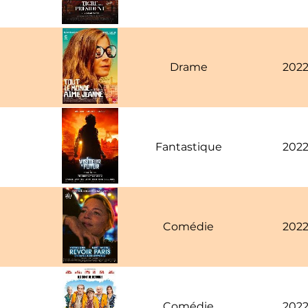
Drame
202
Fantastique
202
Comédie
202
Comédie
202