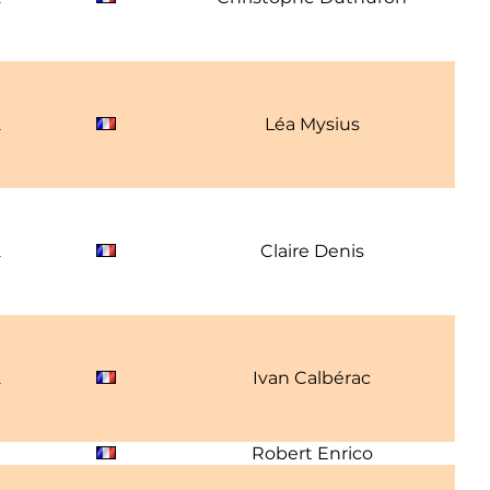
2
Léa Mysius
2
Claire Denis
2
Ivan Calbérac
Robert Enrico