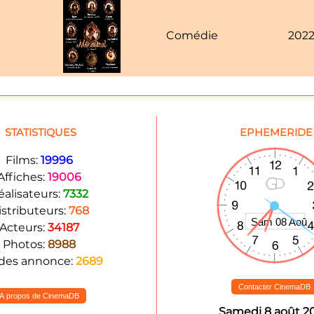
Comédie
202
STATISTIQUES
EPHEMERIDE
Films:
19996
Affiches:
19006
éalisateurs:
7332
istributeurs:
768
Acteurs:
34187
Photos:
8988
des annonce:
2689
Contacter CinemaDB
A propos de CinemaDB
Samedi 8 août 2