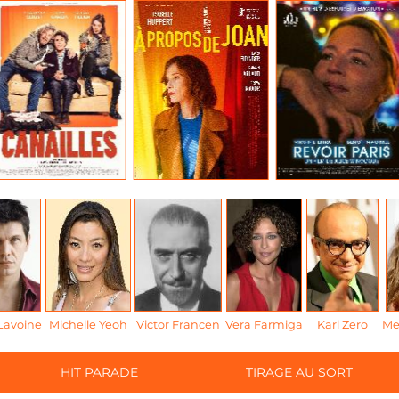
Lavoine
Michelle Yeoh
Victor Francen
Vera Farmiga
Karl Zero
Me
HIT PARADE
TIRAGE AU SORT