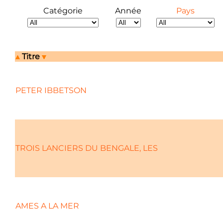
Catégorie
Année
Pays
Titre
PETER IBBETSON
TROIS LANCIERS DU BENGALE, LES
AMES A LA MER