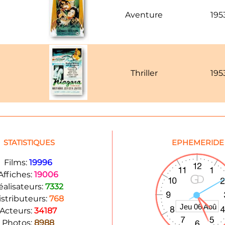
Aventure
195
Thriller
195
STATISTIQUES
EPHEMERIDE
Films:
19996
Affiches:
19006
éalisateurs:
7332
istributeurs:
768
Acteurs:
34187
Photos:
8988