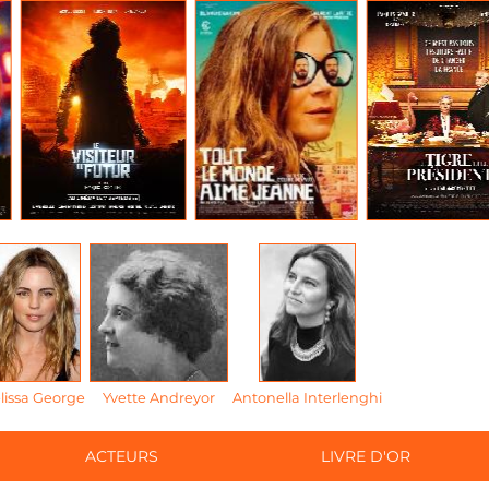
lissa George
Yvette Andreyor
Antonella Interlenghi
ACTEURS
LIVRE D'OR