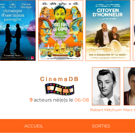
9
acteurs né(e)s le
06-08
Robert Mitchum
Marc 
ACCUEIL
SORTIES