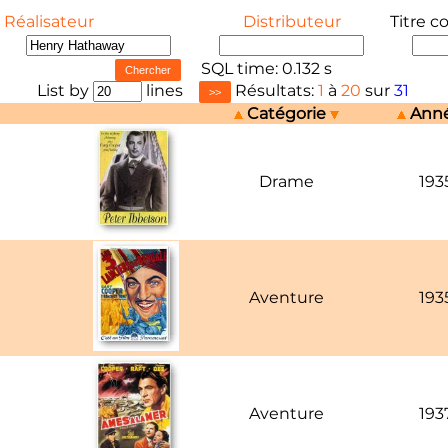
Réalisateur
Distributeur
Titre c
SQL time: 0.132 s
List by
lines
Résultats:
1
à
20
sur
31
Catégorie
Ann
Drame
193
Aventure
193
Aventure
193