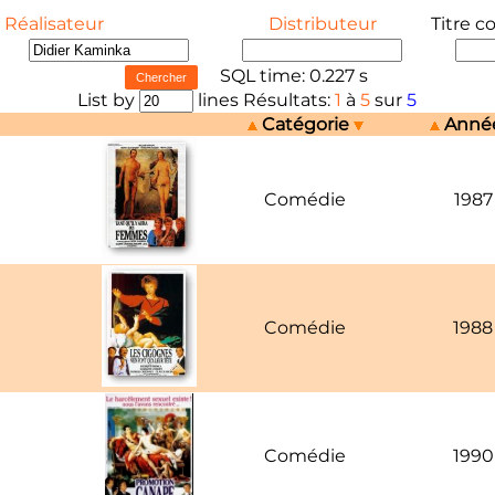
Réalisateur
Distributeur
Titre c
SQL time: 0.227 s
List by
lines Résultats:
1
à
5
sur
5
Catégorie
Anné
Comédie
1987
Comédie
1988
Comédie
1990