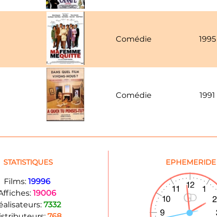
Comédie
1995
Comédie
1991
STATISTIQUES
EPHEMERIDE
Films:
19996
Affiches:
19006
éalisateurs:
7332
istributeurs:
768