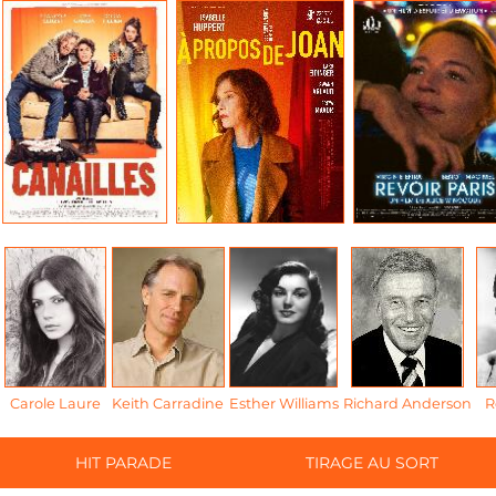
Carole Laure
Keith Carradine
Esther Williams
Richard Anderson
R
HIT PARADE
TIRAGE AU SORT