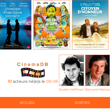
10
acteurs né(e)s le
08-08
Dustin Hoffman
Bernard Menez
ACCUEIL
SORTIES