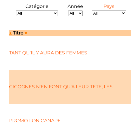
Catégorie
Année
Pays
Titre
TANT QU'IL Y AURA DES FEMMES
CIGOGNES N'EN FONT QU'A LEUR TETE, LES
PROMOTION CANAPE