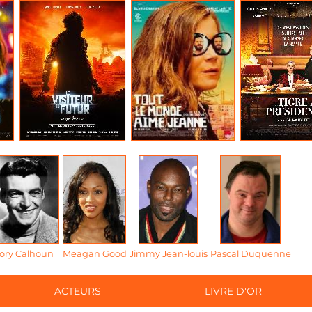
ory Calhoun
Meagan Good
Jimmy Jean-louis
Pascal Duquenne
ACTEURS
LIVRE D'OR