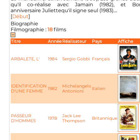
qu'il co-réalise avec Jamain (1982), et Bo
anniversaire Juliettequ'il signe seul (1983)....
[
Début
]
Biographie
Filmographie :
18
films
Titre
Année
Réalisateur
Pays
Affiche
ARBALETE, L'
1984
Sergio Gobbi
Français
IDENTIFICATION
Michelangelo
1982
Italien
D'UNE FEMME
Antonioni
PASSEUR
Jack Lee
1978
Britannique
D'HOMMES
Thompson