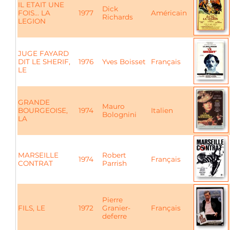
IL ETAIT UNE
Dick
FOIS... LA
1977
Américain
Richards
LEGION
JUGE FAYARD
DIT LE SHERIF,
1976
Yves Boisset
Français
LE
GRANDE
Mauro
BOURGEOISE,
1974
Italien
Bolognini
LA
MARSEILLE
Robert
1974
Français
CONTRAT
Parrish
Pierre
FILS, LE
1972
Granier-
Français
deferre