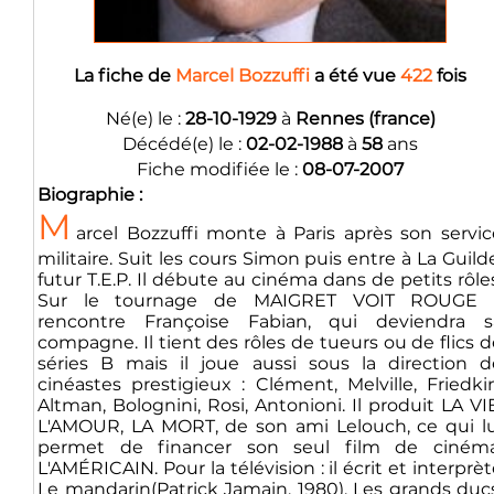
La fiche de
Marcel Bozzuffi
a été vue
422
fois
Né(e) le :
28-10-1929
à
Rennes (france)
Décédé(e) le :
02-02-1988
à
58
ans
Fiche modifiée le :
08-07-2007
Biographie :
M
arcel Bozzuffi monte à Paris après son servic
militaire. Suit les cours Simon puis entre à La Guild
futur T.E.P. Il débute au cinéma dans de petits rôle
Sur le tournage de MAIGRET VOIT ROUGE i
rencontre Françoise Fabian, qui deviendra s
compagne. Il tient des rôles de tueurs ou de flics 
séries B mais il joue aussi sous la direction d
cinéastes prestigieux : Clément, Melville, Friedkin
Altman, Bolognini, Rosi, Antonioni. Il produit LA VI
L'AMOUR, LA MORT, de son ami Lelouch, ce qui lu
permet de financer son seul film de cinéma
L'AMÉRICAIN. Pour la télévision : il écrit et interprè
Le mandarin(Patrick Jamain, 1980), Les grands ducs