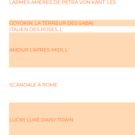
LARMES AMERES DE PETRA VON KANT, LES
GOYOKIN, LA TERREUR DES SABAI
ITALIEN DES ROSES, L'
AMOUR L'APRES-MIDI, L'
SCANDALE A ROME
LUCKY LUKE DAISY TOWN