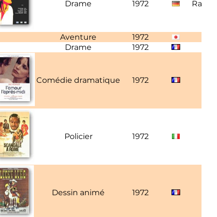
Drame
1972
Rainer
Aventure
1972
Drame
1972
C
Comédie dramatique
1972
Policier
1972
Dessin animé
1972