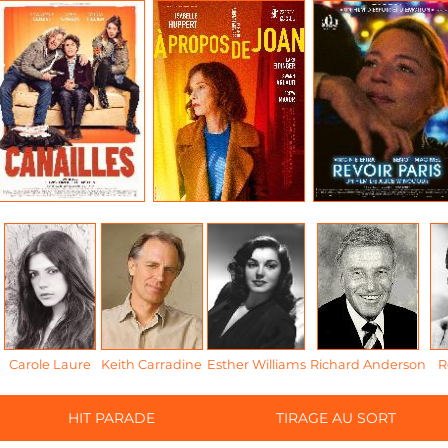
Carole Laure
Keith Carradine
Esther Williams
Richard Anderson
R
HIT PARADE
TIRAGE AU SORT