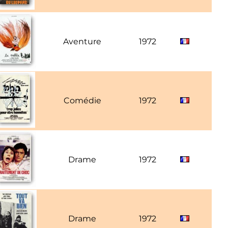
Aventure
1972
Ba
Comédie
1972
R
Drame
1972
Drame
1972
J