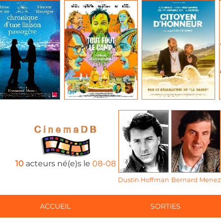
10
acteurs né(e)s le
08-08
Dustin Hoffman
Bernard Menez
ACCUEIL
SORTIES