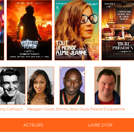
ory Calhoun
Meagan Good
Jimmy Jean-louis
Pascal Duquenne
ACTEURS
LIVRE D'OR