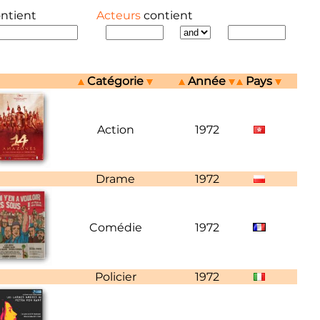
ontient
Acteurs
contient
Catégorie
Année
Pays
Action
1972
Drame
1972
Ag
Comédie
1972
Policier
1972