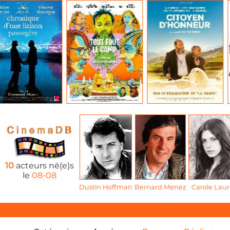
10
acteurs né(e)s
le
08-08
Dustin Hoffman
Bernard Menez
Carole Laur