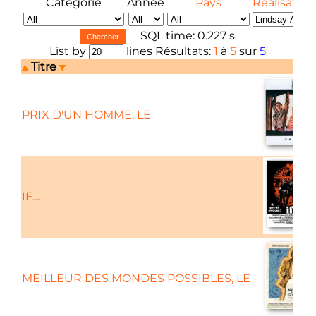
Catégorie
Année
Pays
Réalisateur
SQL time: 0.227 s
List by
lines Résultats:
1
à
5
sur
5
Titre
PRIX D'UN HOMME, LE
IF....
MEILLEUR DES MONDES POSSIBLES, LE