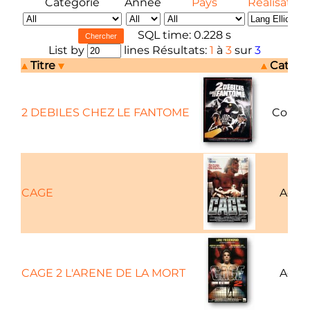
Catégorie
Année
Pays
Réalisateur
SQL time: 0.228 s
List by
lines Résultats:
1
à
3
sur
3
Titre
Catégo
2 DEBILES CHEZ LE FANTOME
Coméd
CAGE
Actio
CAGE 2 L'ARENE DE LA MORT
Actio