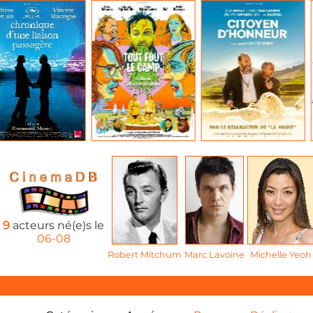
9
acteurs né(e)s le
06-08
Robert Mitchum
Marc Lavoine
Michelle Yeoh