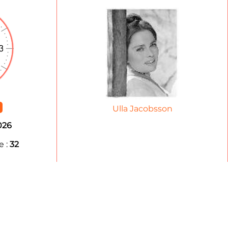
Ulla Jacobsson
026
 :
32