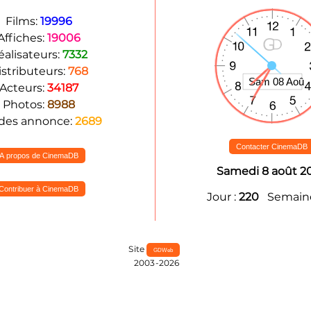
Films:
19996
Affiches:
19006
éalisateurs:
7332
istributeurs:
768
Acteurs:
34187
Photos:
8988
des annonce:
2689
Contacter CinemaDB
A propos de CinemaDB
Samedi 8 août 2
Contribuer à CinemaDB
Jour :
220
Semaine
Site
GDWeb
2003-2026