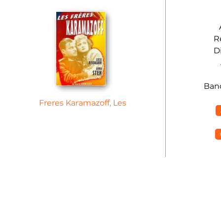
R
D
Ban
Freres Karamazoff, Les