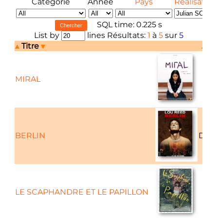
Catégorie
Année
Pays
Réalisateur
SQL time: 0.225 s
List by
lines Résultats:
1
à
5
sur
5
Titre
Ca
MIRAL
BERLIN
Docu
LE SCAPHANDRE ET LE PAPILLON