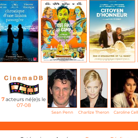
7
acteurs né(e)s le
07-08
Sean Penn
Charlize Theron
Caroline Cell