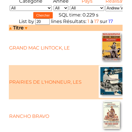
Catégorie
Année
Pays
Réalisateur
SQL time: 0.229 s
List by
lines Résultats:
1
à
17
sur
17
Titre
GRAND MAC LINTOCK, LE
PRAIRIES DE L'HONNEUR, LES
RANCHO BRAVO