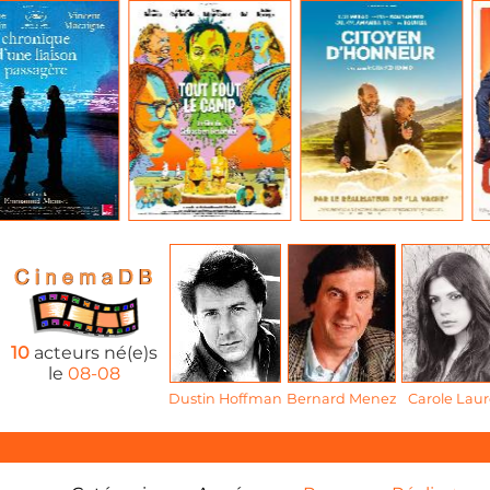
10
acteurs né(e)s
le
08-08
Dustin Hoffman
Bernard Menez
Carole Laur