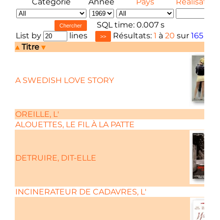
Catégorie
Année
Pays
Réalisateur
SQL time: 0.007 s
List by
lines
Résultats:
1
à
20
sur
165
Titre
A SWEDISH LOVE STORY
OREILLE, L'
ALOUETTES, LE FIL À LA PATTE
DETRUIRE, DIT-ELLE
INCINERATEUR DE CADAVRES, L'