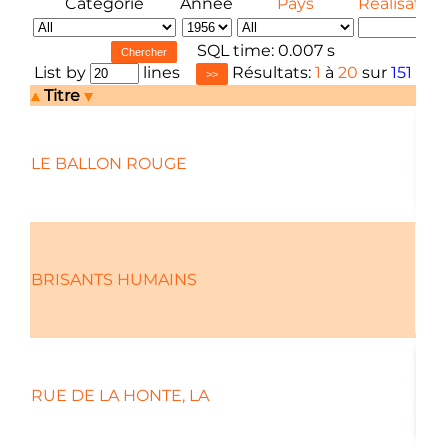
Catégorie
Année
Pays
Réalisateur
SQL time: 0.007 s
List by
lines
Résultats:
1
à
20
sur
151
Titre
LE BALLON ROUGE
BRISANTS HUMAINS
RUE DE LA HONTE, LA