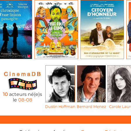
10
acteurs né(e)s
le
08-08
Dustin Hoffman
Bernard Menez
Carole Laur