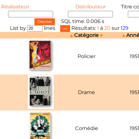
Réalisateur
Distributeur
Titre c
SQL time: 0.006 s
List by
lines
Résultats:
1
à
20
sur
129
Catégorie
Ann
Policier
195
Drame
195
Comédie
195