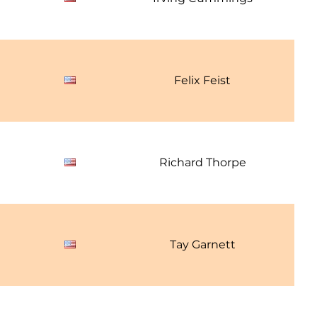
1
Felix Feist
1
Richard Thorpe
1
Tay Garnett