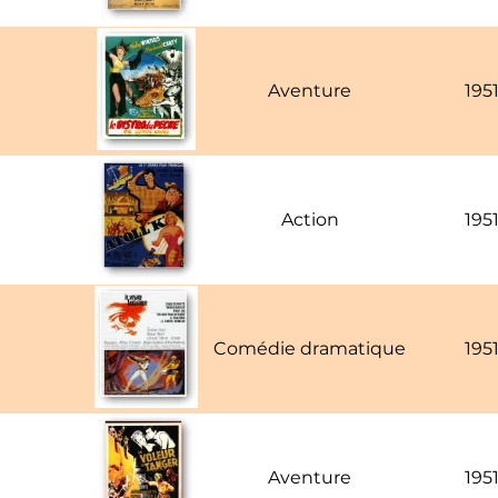
Aventure
195
Action
195
Comédie dramatique
195
Aventure
195