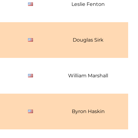
1
Leslie Fenton
1
Douglas Sirk
1
William Marshall
1
Byron Haskin