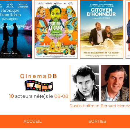
10
acteurs né(e)s le
08-08
Dustin Hoffman
Bernard Menez
ACCUEIL
SORTIES