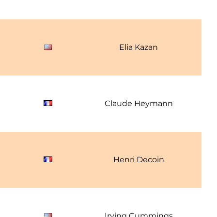
1
Elia Kazan
1
Claude Heymann
1
Henri Decoin
1
Irving Cummings