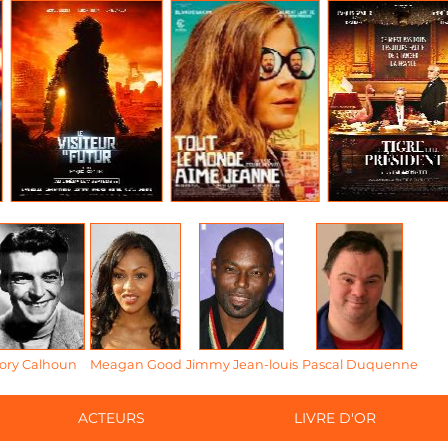
ory Calhoun
Meagan Good
Jimmy Jean-louis
Pascal Duquenne
ACTEURS
LIVRE D'OR