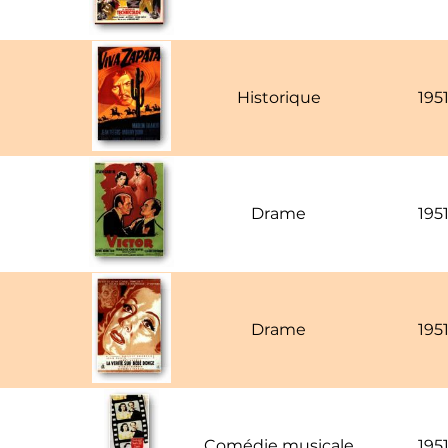
Historique
195
Drame
195
Drame
195
Comédie musicale
195