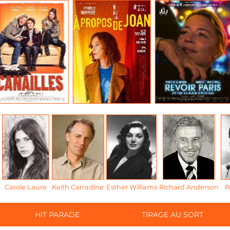
Carole Laure
Keith Carradine
Esther Williams
Richard Anderson
R
HIT PARADE
TIRAGE AU SORT