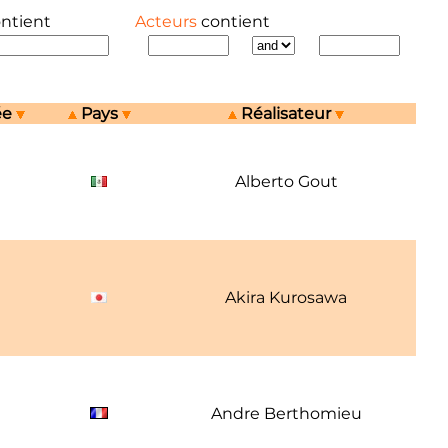
ontient
Acteurs
contient
ée
Pays
Réalisateur
1
Alberto Gout
1
Akira Kurosawa
1
Andre Berthomieu