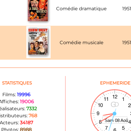
Comédie dramatique
195
Comédie musicale
195
STATISTIQUES
EPHEMERIDE
Films:
19996
Affiches:
19006
éalisateurs:
7332
istributeurs:
768
Acteurs:
34187
Photos:
8988