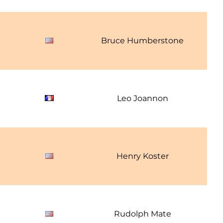
1
Bruce Humberstone
1
Leo Joannon
1
Henry Koster
1
Rudolph Mate