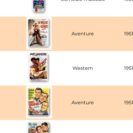
Aventure
195
Western
195
Aventure
195