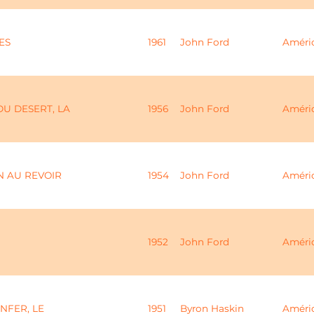
ES
1961
John Ford
Améri
DU DESERT, LA
1956
John Ford
Améri
N AU REVOIR
1954
John Ford
Améri
1952
John Ford
Améri
ENFER, LE
1951
Byron Haskin
Améri