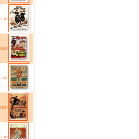
cain
cain
cain
cain
cain