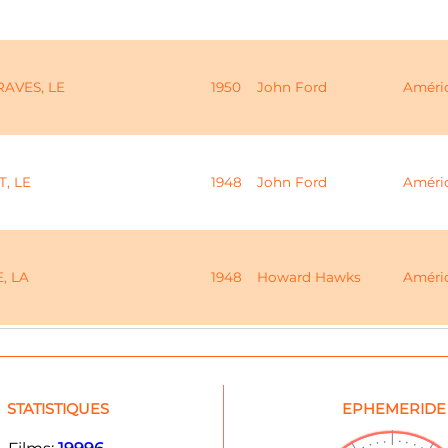
AVES, LE
1950
John Ford
Améri
, LE
1948
John Ford
Améri
, LA
1948
Howard Hawks
Améri
STATISTIQUES
EPHEMERIDE