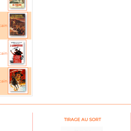
cain
cain
cain
TIRAGE AU SORT