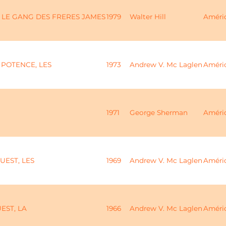
- LE GANG DES FRERES JAMES
1979
Walter Hill
Améri
 POTENCE, LES
1973
Andrew V. Mc Laglen
Améri
1971
George Sherman
Améri
UEST, LES
1969
Andrew V. Mc Laglen
Améri
EST, LA
1966
Andrew V. Mc Laglen
Améri