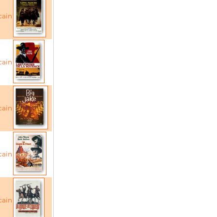
cain
cain
cain
cain
cain