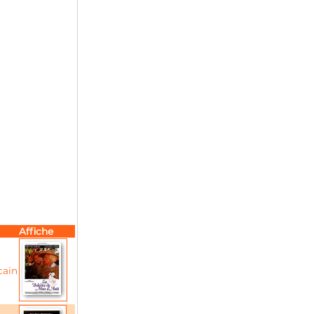
Affiche
cain