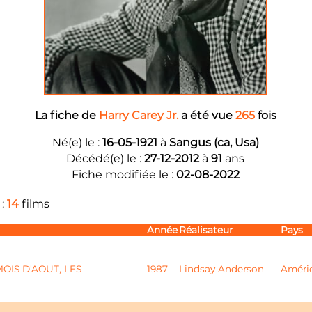
La fiche de
Harry Carey Jr.
a été vue
265
fois
Né(e) le :
16-05-1921
à
Sangus (ca, Usa)
Décédé(e) le :
27-12-2012
à
91
ans
Fiche modifiée le :
02-08-2022
 :
14
films
Année
Réalisateur
Pays
OIS D'AOUT, LES
1987
Lindsay Anderson
Améri