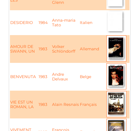
LES
Glenn
Anna-maria
DESIDERIO
1984
Italien
Tato
AMOUR DE
Volker
1983
Allemand
SWANN, UN
Schlöndorff
Andre
BENVENUTA
1983
Belge
Delvaux
VIE EST UN
1983
Alain Resnais
Français
ROMAN, LA
VIVEMENT
François