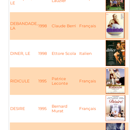
Lauzier
LE
DEBANDADE,
1998
Claude Berri
Français
LA
DINER, LE
1998
Ettore Scola
Italien
Patrice
RIDICULE
1995
Français
Leconte
Bernard
DESIRE
1995
Français
Murat