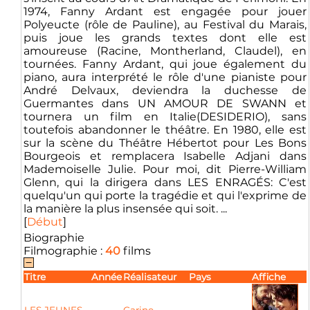
1974, Fanny Ardant est engagée pour jouer
Polyeucte (rôle de Pauline), au Festival du Marais,
puis joue les grands textes dont elle est
amoureuse (Racine, Montherland, Claudel), en
tournées. Fanny Ardant, qui joue également du
piano, aura interprété le rôle d'une pianiste pour
André Delvaux, deviendra la duchesse de
Guermantes dans UN AMOUR DE SWANN et
tournera un film en Italie(DESIDERIO), sans
toutefois abandonner le théâtre. En 1980, elle est
sur la scène du Théâtre Hébertot pour Les Bons
Bourgeois et remplacera Isabelle Adjani dans
Mademoiselle Julie. Pour moi, dit Pierre-William
Glenn, qui la dirigera dans LES ENRAGÉS: C'est
quelqu'un qui porte la tragédie et qui l'exprime de
la manière la plus insensée qui soit. ...
[
Début
]
Biographie
Filmographie :
40
films
Titre
Année
Réalisateur
Pays
Affiche