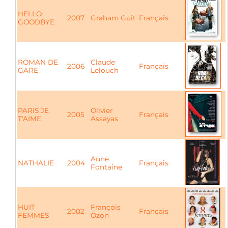
HELLO
2007
Graham Guit
Français
GOODBYE
ROMAN DE
Claude
2006
Français
GARE
Lelouch
PARIS JE
Olivier
2005
Français
T'AIME
Assayas
Anne
NATHALIE
2004
Français
Fontaine
HUIT
François
2002
Français
FEMMES
Ozon