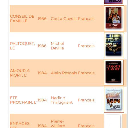
CONSEIL DE
1986
Costa Gavras
Français
FAMILLE
PALTOQUET,
Michel
1986
Français
LE
Deville
AMOUR A
1984
Alain Resnais
Français
MORT, L'
ETE
Nadine
1984
Français
PROCHAIN, L'
Trintignant
Pierre-
ENRAGES,
1984
william
Français