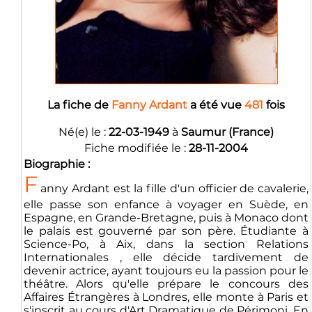
La fiche de
Fanny Ardant
a été vue
481
fois
Né(e) le :
22-03-1949
à
Saumur (France)
Fiche modifiée le :
28-11-2004
Biographie :
F
anny Ardant est la fille d'un officier de cavalerie,
elle passe son enfance à voyager en Suède, en
Espagne, en Grande-Bretagne, puis à Monaco dont
le palais est gouverné par son père. Étudiante à
Science-Po, à Aix, dans la section Relations
Internationales , elle décide tardivement de
devenir actrice, ayant toujours eu la passion pour le
théâtre. Alors qu'elle prépare le concours des
Affaires Étrangères à Londres, elle monte à Paris et
s'inscrit au cours d'Art Dramatique de Périmoni. En