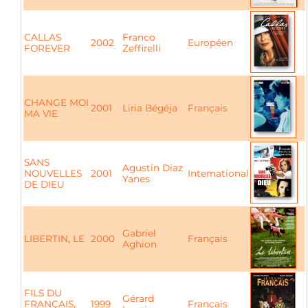
CALLAS
Franco
2002
Européen
FOREVER
Zeffirelli
CHANGE MOI
2001
Liria Bégéja
Français
MA VIE
SANS
Agustin Diaz
NOUVELLES
2001
International
Yanes
DE DIEU
Gabriel
LIBERTIN, LE
2000
Français
Aghion
FILS DU
Gérard
FRANÇAIS,
1999
Français