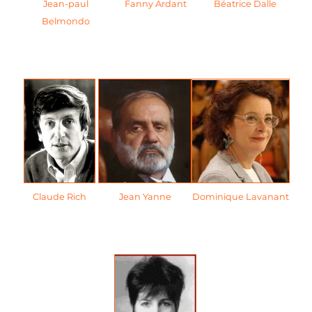
Jean-paul
Fanny Ardant
Béatrice Dalle
Belmondo
Claude Rich
Jean Yanne
Dominique Lavanant