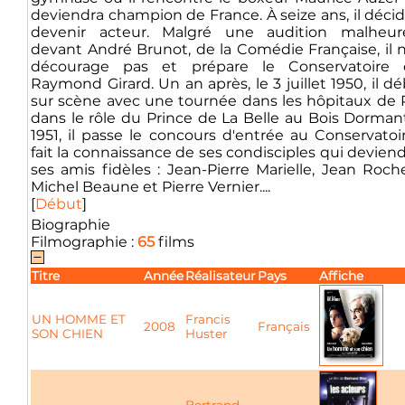
deviendra champion de France. À seize ans, il déci
devenir acteur. Malgré une audition malheur
devant André Brunot, de la Comédie Française, il 
décourage pas et prépare le Conservatoire 
Raymond Girard. Un an après, le 3 juillet 1950, il d
sur scène avec une tournée dans les hôpitaux de P
dans le rôle du Prince de La Belle au Bois Dorman
1951, il passe le concours d'entrée au Conservatoi
fait la connaissance de ses condisciples qui devien
ses amis fidèles : Jean-Pierre Marielle, Jean Roche
Michel Beaune et Pierre Vernier....
[
Début
]
Biographie
Filmographie :
65
films
Titre
Année
Réalisateur
Pays
Affiche
UN HOMME ET
Francis
2008
Français
SON CHIEN
Huster