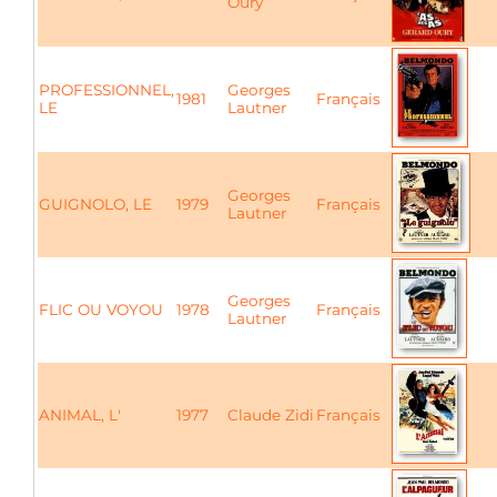
Oury
PROFESSIONNEL,
Georges
1981
Français
LE
Lautner
Georges
GUIGNOLO, LE
1979
Français
Lautner
Georges
FLIC OU VOYOU
1978
Français
Lautner
ANIMAL, L'
1977
Claude Zidi
Français