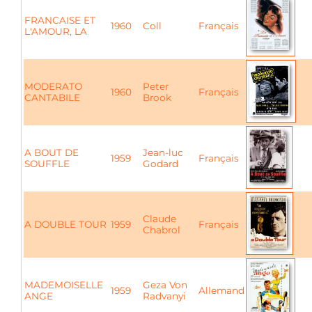
FRANCAISE ET
1960
Coll
Français
L'AMOUR, LA
MODERATO
Peter
1960
Français
CANTABILE
Brook
A BOUT DE
Jean-luc
1959
Français
SOUFFLE
Godard
Claude
A DOUBLE TOUR
1959
Français
Chabrol
MADEMOISELLE
Geza Von
1959
Allemand
ANGE
Radvanyi