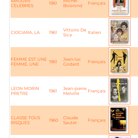
AMOURS
Michel
1961
Français
CELEBRES
Boisrond
Vittorio De
CIOCIARA, LA
1961
Italien
Sica
FEMME EST UNE
Jean-luc
1961
Français
FEMME, UNE
Godard
LEON MORIN
Jean-pierre
1961
Français
PRETRE
Melville
CLASSE TOUS
Claude
1960
Français
RISQUES
Sautet