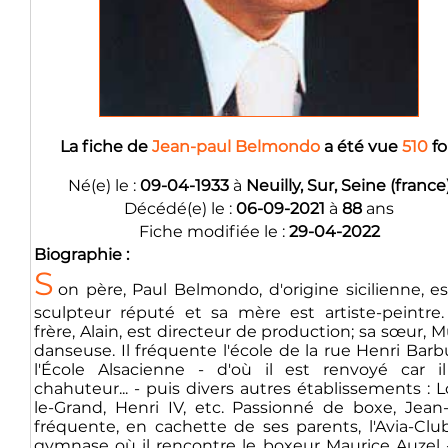
La fiche de
Jean-paul Belmondo
a été vue
510
fo
Né(e) le :
09-04-1933
à
Neuilly, Sur, Seine (france
Décédé(e) le :
06-09-2021
à
88
ans
Fiche modifiée le :
29-04-2022
Biographie :
S
on père, Paul Belmondo, d'origine sicilienne, e
sculpteur réputé et sa mère est artiste-peintre
frère, Alain, est directeur de production; sa sœur, Mu
danseuse. Il fréquente l'école de la rue Henri Barb
l'École Alsacienne - d'où il est renvoyé car i
chahuteur... - puis divers autres établissements : L
le-Grand, Henri IV, etc. Passionné de boxe, Jean
fréquente, en cachette de ses parents, l'Avia-Clu
gymnase où il rencontre le boxeur Maurice Auzel 