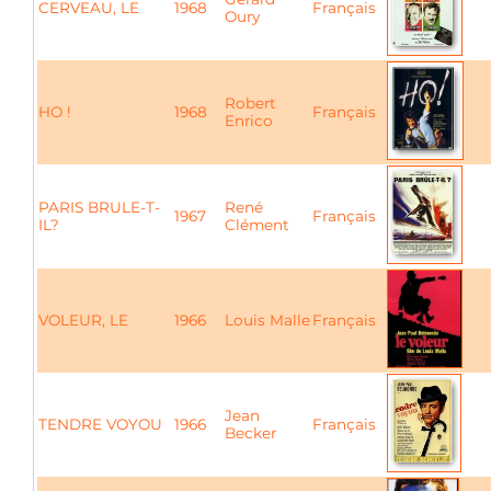
CERVEAU, LE
1968
Français
Oury
Robert
HO !
1968
Français
Enrico
PARIS BRULE-T-
René
1967
Français
IL?
Clément
VOLEUR, LE
1966
Louis Malle
Français
Jean
TENDRE VOYOU
1966
Français
Becker