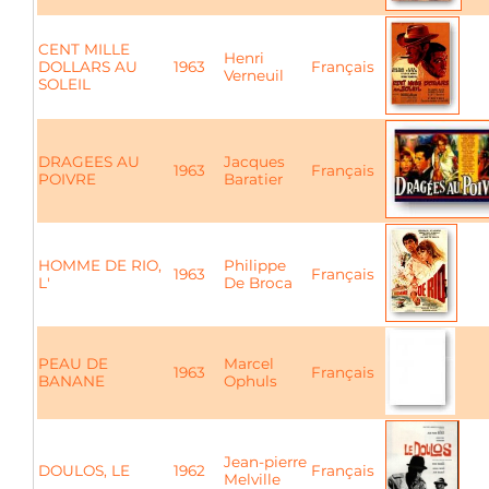
CENT MILLE
Henri
DOLLARS AU
1963
Français
Verneuil
SOLEIL
DRAGEES AU
Jacques
1963
Français
POIVRE
Baratier
HOMME DE RIO,
Philippe
1963
Français
L'
De Broca
PEAU DE
Marcel
1963
Français
BANANE
Ophuls
Jean-pierre
DOULOS, LE
1962
Français
Melville