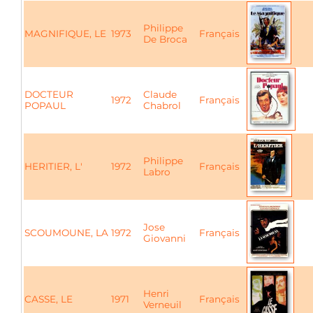
Philippe
MAGNIFIQUE, LE
1973
Français
De Broca
DOCTEUR
Claude
1972
Français
POPAUL
Chabrol
Philippe
HERITIER, L'
1972
Français
Labro
Jose
SCOUMOUNE, LA
1972
Français
Giovanni
Henri
CASSE, LE
1971
Français
Verneuil