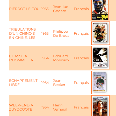
Jean-luc
PIERROT LE FOU
1965
Français
Godard
TRIBULATIONS
Philippe
D'UN CHINOIS
1965
Français
De Broca
EN CHINE, LES
CHASSE A
Edouard
1964
Français
L'HOMME, LA
Molinaro
ECHAPPEMENT
Jean
1964
Français
LIBRE
Becker
WEEK-END A
Henri
1964
Français
ZUYDCOOTE
Verneuil