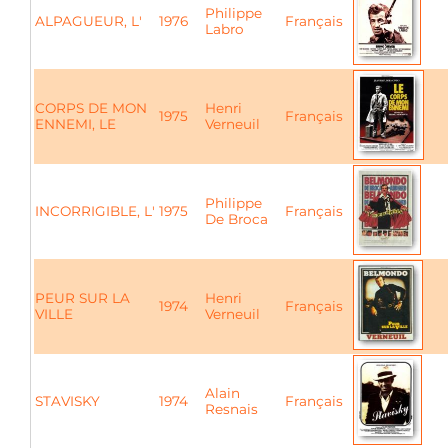
Philippe
ALPAGUEUR, L'
1976
Français
Labro
CORPS DE MON
Henri
1975
Français
ENNEMI, LE
Verneuil
Philippe
INCORRIGIBLE, L'
1975
Français
De Broca
PEUR SUR LA
Henri
1974
Français
VILLE
Verneuil
Alain
STAVISKY
1974
Français
Resnais