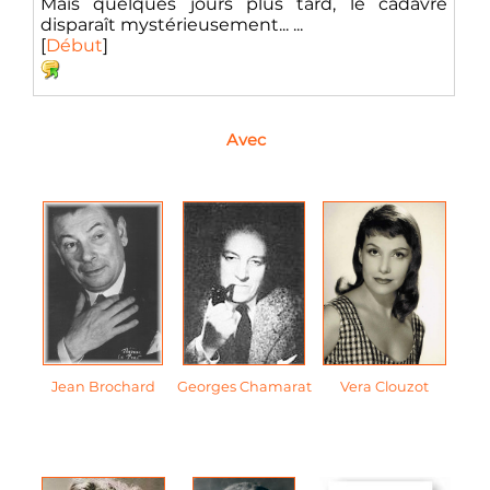
Mais quelques jours plus tard, le cadavre
disparaît mystérieusement... ...
[
Début
]
Avec
Jean Brochard
Georges Chamarat
Vera Clouzot