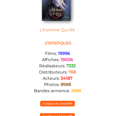
L'homme Qui Rit
STATISTIQUES
Films:
19996
Affiches:
19006
Réalisateurs:
7332
Distributeurs:
768
Acteurs:
34187
Photos:
8988
Bandes annonce:
2689
A propos de CinemaDB
Contribuer à CinemaDB