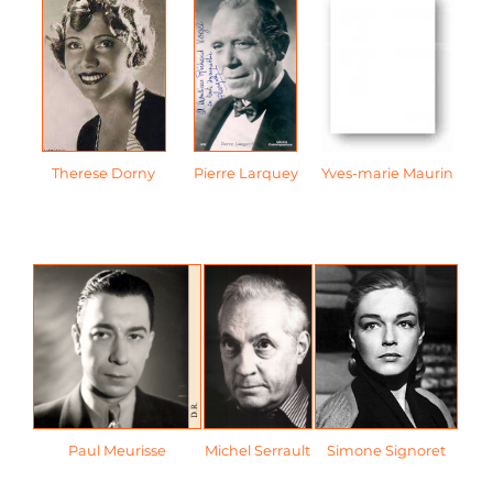
Therese Dorny
Pierre Larquey
Yves-marie Maurin
Paul Meurisse
Michel Serrault
Simone Signoret