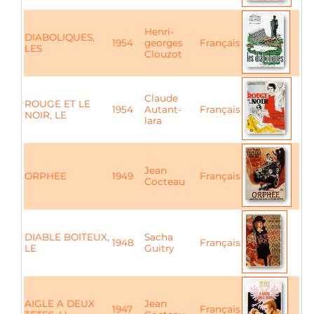
Henri-
DIABOLIQUES,
1954
georges
Français
LES
Clouzot
Claude
ROUGE ET LE
1954
Autant-
Français
NOIR, LE
lara
Jean
ORPHEE
1949
Français
Cocteau
DIABLE BOITEUX,
Sacha
1948
Français
LE
Guitry
AIGLE A DEUX
Jean
1947
Français