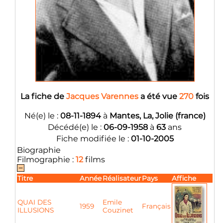
La fiche de
Jacques Varennes
a été vue
270
fois
Né(e) le :
08-11-1894
à
Mantes, La, Jolie (france)
Décédé(e) le :
06-09-1958
à
63
ans
Fiche modifiée le :
01-10-2005
Biographie
Filmographie :
12
films
Titre
Année
Réalisateur
Pays
Affiche
QUAI DES
Emile
1959
Français
ILLUSIONS
Couzinet