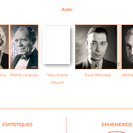
Avec
rny
Pierre Larquey
Yves-marie
Paul Meurisse
Miche
Maurin
STATISTIQUES
EPHEMERIDE