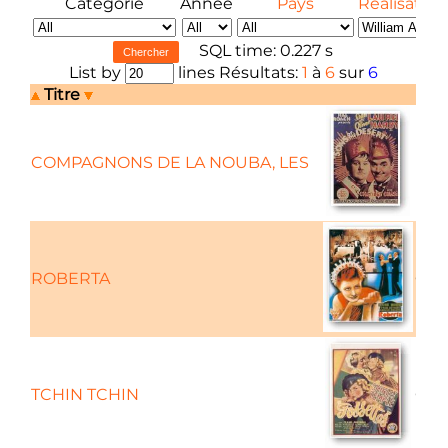
Catégorie
Année
Pays
Réalisateur
SQL time: 0.227 s
List by
lines Résultats:
1
à
6
sur
6
Titre
COMPAGNONS DE LA NOUBA, LES
ROBERTA
Com
TCHIN TCHIN
Com