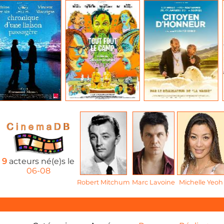
9
acteurs né(e)s le
06-08
Robert Mitchum
Marc Lavoine
Michelle Yeoh