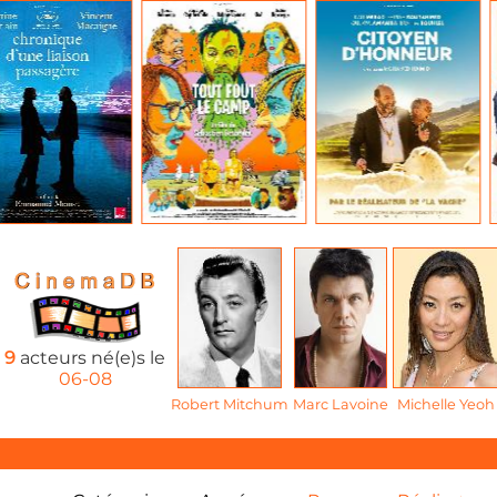
9
acteurs né(e)s le
06-08
Robert Mitchum
Marc Lavoine
Michelle Yeoh