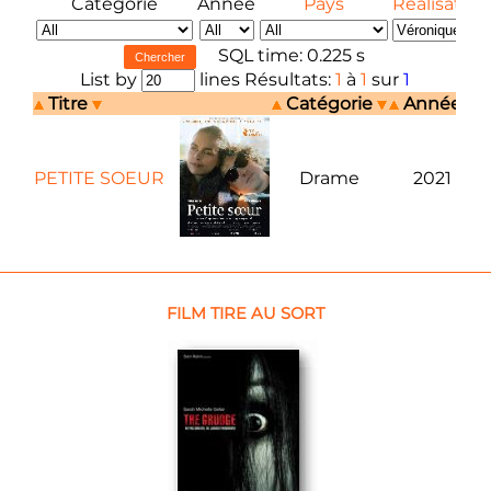
Catégorie
Année
Pays
Réalisateur
SQL time: 0.225 s
List by
lines Résultats:
1
à
1
sur
1
Titre
Catégorie
Année
PETITE SOEUR
Drame
2021
FILM TIRE AU SORT