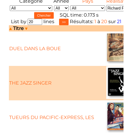
Catégorie
Année
Pays
Réalisateur
SQL time: 0.173 s
List by
lines
Résultats:
1
à
20
sur
21
Titre
DUEL DANS LA BOUE
THE JAZZ SINGER
TUEURS DU PACIFIC-EXPRESS, LES