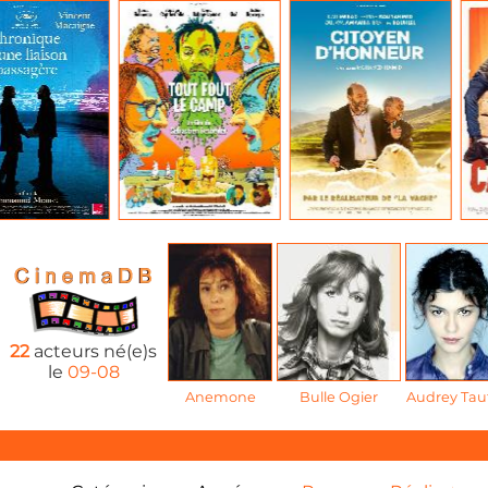
22
acteurs né(e)s
le
09-08
Anemone
Bulle Ogier
Audrey Tau