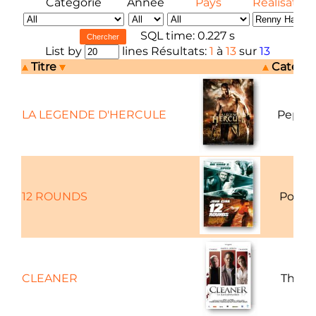
Catégorie
Année
Pays
Réalisateur
SQL time: 0.227 s
List by
lines Résultats:
1
à
13
sur
13
Titre
Catégo
LA LEGENDE D'HERCULE
Peplu
12 ROUNDS
Policie
CLEANER
Thrille