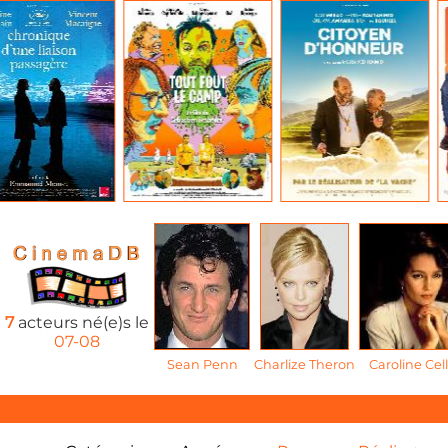
7
acteurs né(e)s le
07-08
Sean Penn
Charlize Theron
Caroline Cell