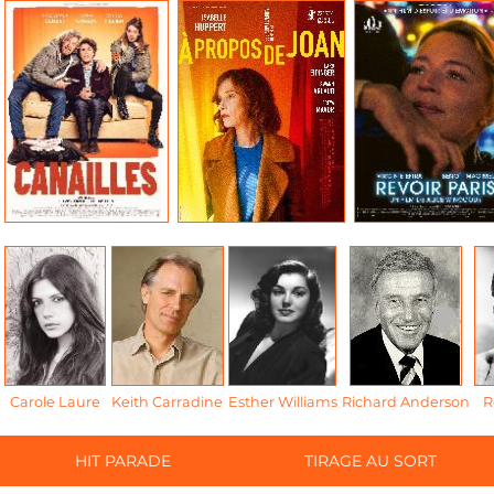
Carole Laure
Keith Carradine
Esther Williams
Richard Anderson
R
HIT PARADE
TIRAGE AU SORT