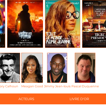
ory Calhoun
Meagan Good
Jimmy Jean-louis
Pascal Duquenne
ACTEURS
LIVRE D'OR