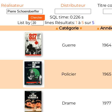
Réalisateur
Distributeur
Titre c
SQL time: 0.226 s
List by
lines Résultats:
1
à
5
sur
5
Catégorie
Anné
Guerre
1964
Policier
1965
Drame
1977