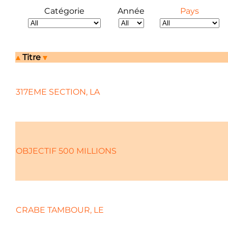
Catégorie
Année
Pays
Titre
317EME SECTION, LA
OBJECTIF 500 MILLIONS
CRABE TAMBOUR, LE