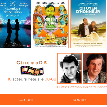
10
acteurs né(e)s le
08-08
Dustin Hoffman
Bernard Menez
ACCUEIL
SORTIES