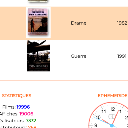
Drame
1982
Guerre
1991
STATISTIQUES
EPHEMERIDE
Films:
19996
Affiches:
19006
éalisateurs:
7332
istributeurs:
768