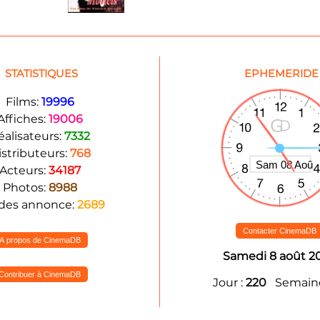
STATISTIQUES
EPHEMERIDE
Films:
19996
Affiches:
19006
éalisateurs:
7332
istributeurs:
768
Acteurs:
34187
Photos:
8988
des annonce:
2689
Contacter CinemaDB
A propos de CinemaDB
Samedi 8 août 2
Contribuer à CinemaDB
Jour :
220
Semaine