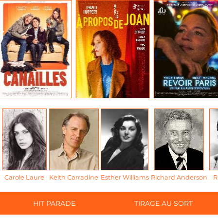
Carole Laure
Keith Carradine
Esther Williams
Richard Anderson
R
HIT PARADE
TIRAGE AU SORT