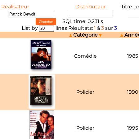
Réalisateur
Distributeur
Titre c
SQL time: 0.231 s
List by
lines Résultats:
1
à
3
sur
3
Catégorie
Anné
Comédie
1985
Policier
1990
Policier
1995