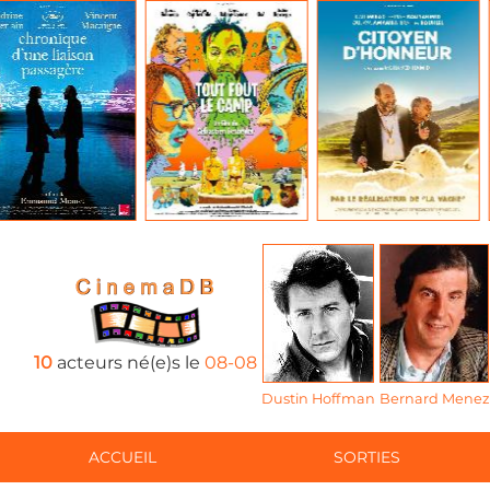
10
acteurs né(e)s le
08-08
Dustin Hoffman
Bernard Menez
ACCUEIL
SORTIES