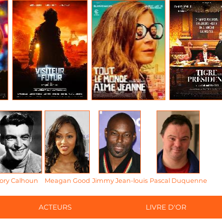
ory Calhoun
Meagan Good
Jimmy Jean-louis
Pascal Duquenne
ACTEURS
LIVRE D'OR