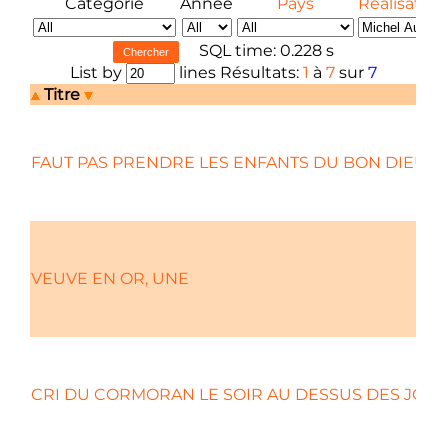
Catégorie
Année
Pays
Réalisateur
SQL time: 0.228 s
List by
lines Résultats:
1
à
7
sur
7
Titre
FAUT PAS PRENDRE LES ENFANTS DU BON DIEU 
VEUVE EN OR, UNE
CRI DU CORMORAN LE SOIR AU DESSUS DES JONQ