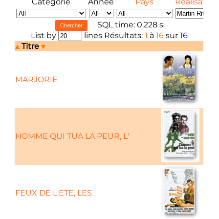
Catégorie
Année
Pays
Réalisateur
SQL time: 0.228 s
List by
lines Résultats:
1
à
16
sur
16
Titre
MARJORIE
Com
HOMME QUI TUA LA PEUR, L'
FEUX DE L'ETE, LES