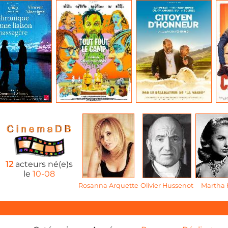
12
acteurs né(e)s
le
10-08
Rosanna Arquette
Olivier Hussenot
Martha 