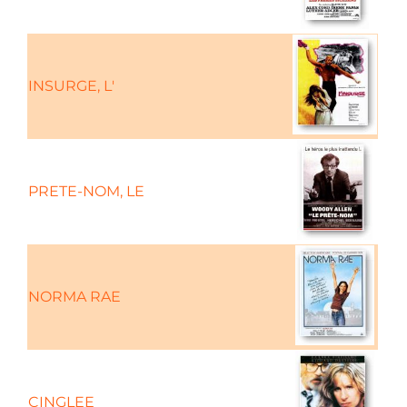
INSURGE, L'
PRETE-NOM, LE
Com
NORMA RAE
Com
CINGLEE
Com