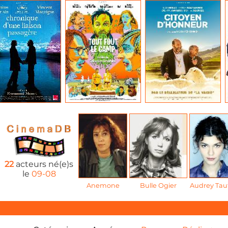
22
acteurs né(e)s
le
09-08
Anemone
Bulle Ogier
Audrey Tau