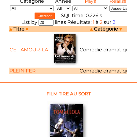
Catégorie
Année
Pays
Réalisateur
SQL time: 0.226 s
List by
lines Résultats:
1
à
2
sur
2
Titre
Catégorie
CET AMOUR-LA
Comédie dramatique
PLEIN FER
Comédie dramatique
FILM TIRE AU SORT