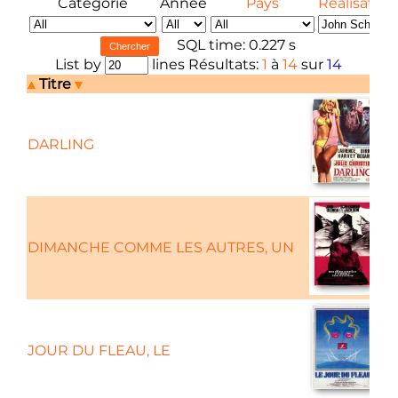
Catégorie
Année
Pays
Réalisateur
SQL time: 0.227 s
List by
lines Résultats:
1
à
14
sur
14
Titre
DARLING
C
DIMANCHE COMME LES AUTRES, UN
JOUR DU FLEAU, LE