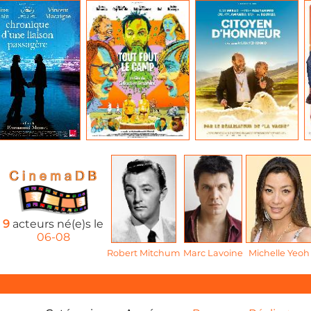
9
acteurs né(e)s le
06-08
Robert Mitchum
Marc Lavoine
Michelle Yeoh