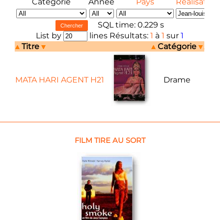
Catégorie
Année
Pays
Réalisateur
SQL time: 0.229 s
List by
lines Résultats:
1
à
1
sur
1
Titre
Catégorie
A
MATA HARI AGENT H21
Drame
1
FILM TIRE AU SORT