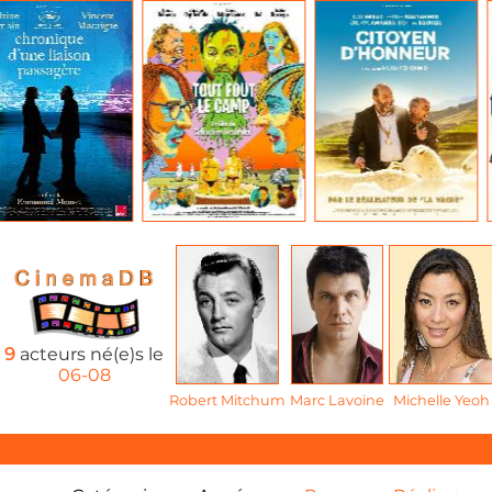
9
acteurs né(e)s le
06-08
Robert Mitchum
Marc Lavoine
Michelle Yeoh