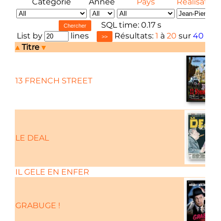
Catégorie
Année
Pays
Réalisateur
SQL time: 0.17 s
List by
lines
Résultats:
1
à
20
sur
40
Titre
13 FRENCH STREET
LE DEAL
IL GELE EN ENFER
GRABUGE !