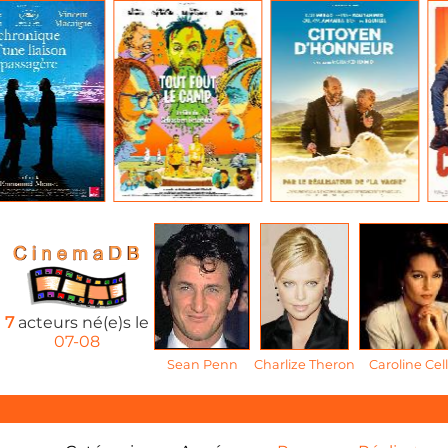
7
acteurs né(e)s le
07-08
Sean Penn
Charlize Theron
Caroline Cell