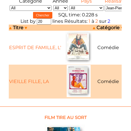
Catégorie
Année
Pays
Réalisateur
SQL time: 0.228 s
List by
lines Résultats:
1
à
2
sur
2
Titre
Catégorie
ESPRIT DE FAMILLE, L'
Comédie
VIEILLE FILLE, LA
Comédie
FILM TIRE AU SORT