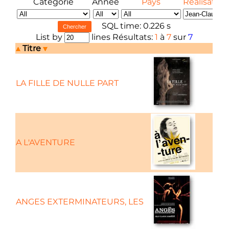
Catégorie
Année
Pays
Réalisateur
SQL time: 0.226 s
List by
lines Résultats:
1
à
7
sur
7
Titre
C
LA FILLE DE NULLE PART
A L'AVENTURE
ANGES EXTERMINATEURS, LES