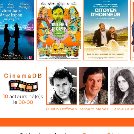
10
acteurs né(e)s
le
08-08
Dustin Hoffman
Bernard Menez
Carole Laur