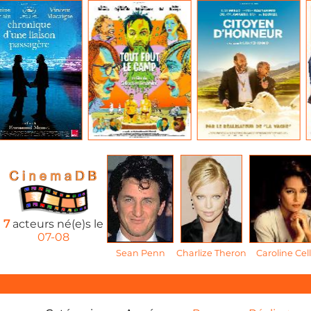
7
acteurs né(e)s le
07-08
Sean Penn
Charlize Theron
Caroline Cell