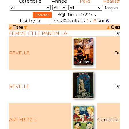
Catégorie
Année
Pays
Réalisateur
SQL time: 0.227 s
List by
lines Résultats:
1
à
6
sur
6
Titre
Catégo
FEMME ET LE PANTIN, LA
Dram
REVE, LE
Dram
REVE, LE
Dram
AMI FRITZ, L'
Comédie dra