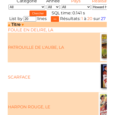
Catégorie
Année
Pays
Réalisateur
SQL time: 0.141 s
List by
lines
Résultats:
1
à
20
sur
27
Titre
FOULE EN DELIRE, LA
PATROUILLE DE L'AUBE, LA
SCARFACE
HARPON ROUGE, LE