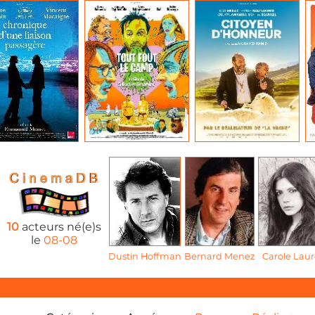
10
acteurs né(e)s
le
08-08
Dustin Hoffman
Bernard Menez
Carole Laur