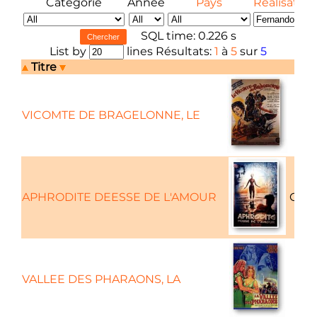
Catégorie
Année
Pays
Réalisateur
SQL time: 0.226 s
List by
lines Résultats:
1
à
5
sur
5
Titre
VICOMTE DE BRAGELONNE, LE
APHRODITE DEESSE DE L'AMOUR
Comé
VALLEE DES PHARAONS, LA