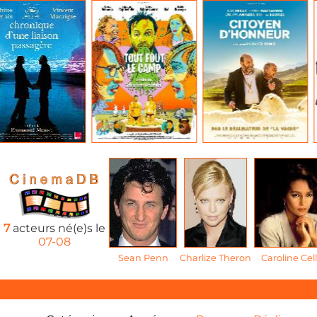
7
acteurs né(e)s le
07-08
Sean Penn
Charlize Theron
Caroline Cell