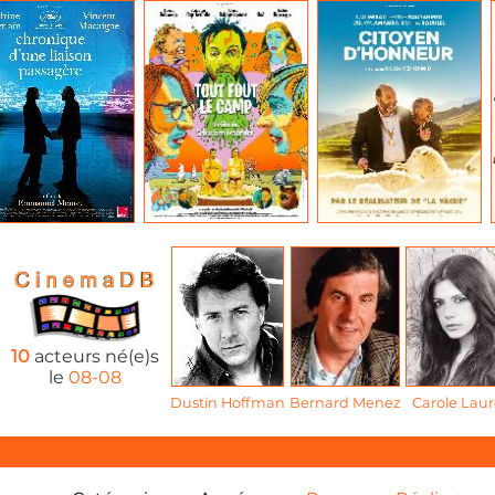
10
acteurs né(e)s
le
08-08
Dustin Hoffman
Bernard Menez
Carole Laur