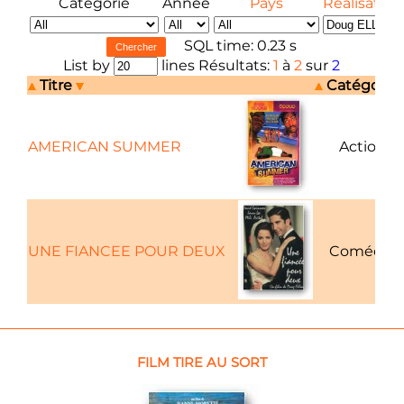
Catégorie
Année
Pays
Réalisateur
SQL time: 0.23 s
List by
lines Résultats:
1
à
2
sur
2
Titre
Catégorie
AMERICAN SUMMER
Action
UNE FIANCEE POUR DEUX
Comédie
FILM TIRE AU SORT