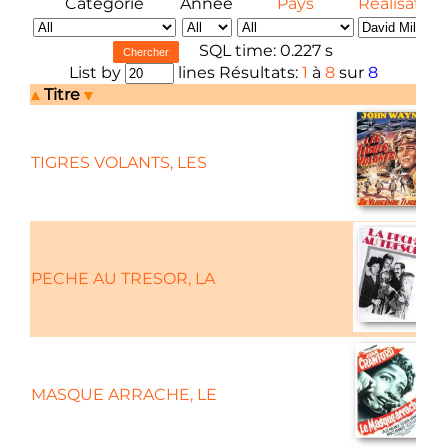
Catégorie
Année
Pays
Réalisateur
SQL time: 0.227 s
List by
lines Résultats:
1
à
8
sur
8
Titre
TIGRES VOLANTS, LES
PECHE AU TRESOR, LA
MASQUE ARRACHE, LE