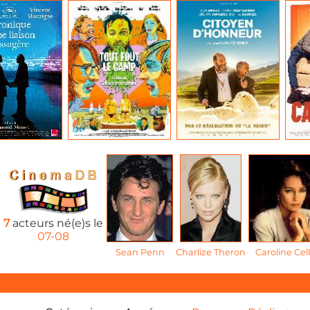
7
acteurs né(e)s le
07-08
Sean Penn
Charlize Theron
Caroline Cell