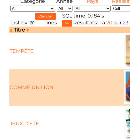
Catégorie
Année
Pays
Réalisateur
SQL time: 0.184 s
List by
lines
Résultats:
1
à
20
sur
23
Titre
TEMPÊTE
COMME UN LION
JEUX D'ETE