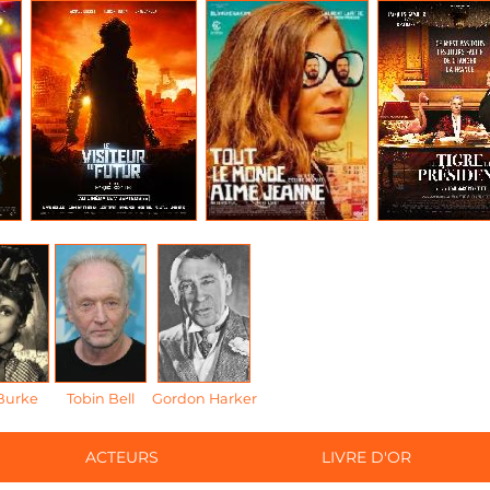
 Burke
Tobin Bell
Gordon Harker
ACTEURS
LIVRE D'OR