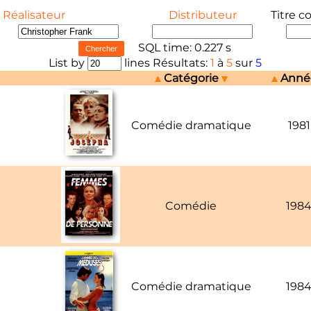
Réalisateur
Distributeur
Titre c
SQL time: 0.227 s
List by
lines Résultats:
1
à
5
sur
5
Catégorie
Ann
Comédie dramatique
1981
Comédie
198
Comédie dramatique
198