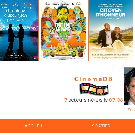
7
acteurs né(e)s le
07-08
Sea
ACCUEIL
SORTIES