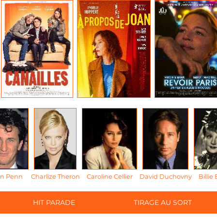
n Penn
Charlize Theron
Caroline Cellier
David Duchovny
Billie
HIT PARADE
TIRAGE AU SORT