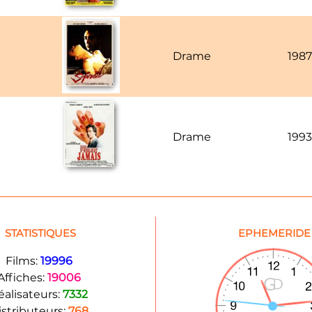
Drame
1987
Drame
1993
STATISTIQUES
EPHEMERIDE
Films:
19996
Affiches:
19006
éalisateurs:
7332
istributeurs:
768