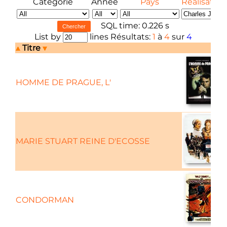
Catégorie
Année
Pays
Réalisateur
SQL time: 0.226 s
List by
lines Résultats:
1
à
4
sur
4
Titre
HOMME DE PRAGUE, L'
MARIE STUART REINE D'ECOSSE
CONDORMAN