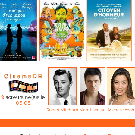
9
acteurs né(e)s le
06-08
Robert Mitchum
Marc Lavoine
Michelle Yeoh