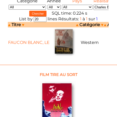
Catégorie
Année
Pays
Réalisateur
SQL time: 0.224 s
List by
lines Résultats:
1
à
1
sur
1
Titre
Catégorie
Ann
FAUCON BLANC, LE
Western
197
FILM TIRE AU SORT