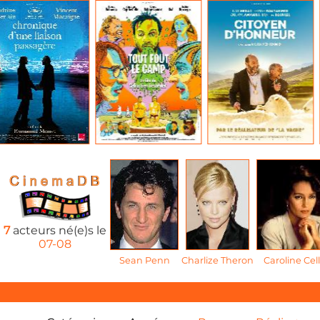
7
acteurs né(e)s le
07-08
Sean Penn
Charlize Theron
Caroline Cell