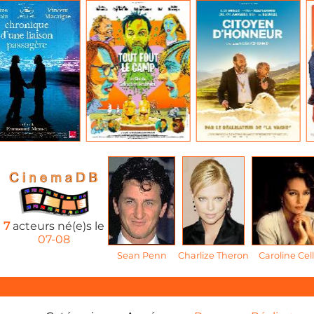
7
acteurs né(e)s le
07-08
Sean Penn
Charlize Theron
Caroline Cell