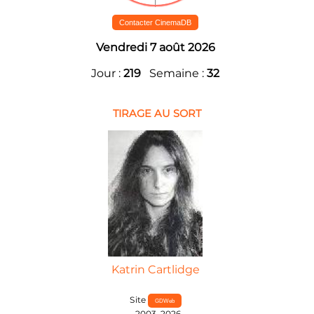
Contacter CinemaDB
Vendredi 7 août 2026
Jour :
219
Semaine :
32
TIRAGE AU SORT
Katrin Cartlidge
Site
GDWeb
2003-2026