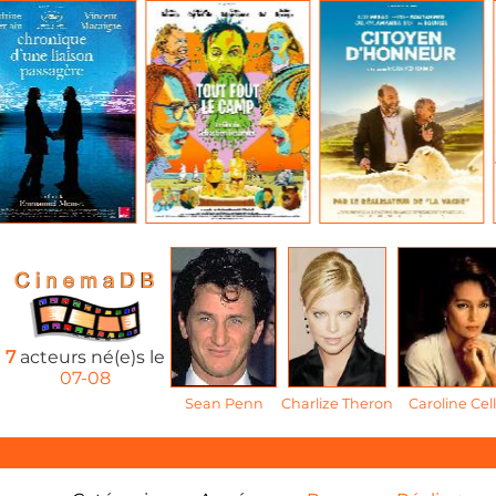
7
acteurs né(e)s le
07-08
Sean Penn
Charlize Theron
Caroline Cell