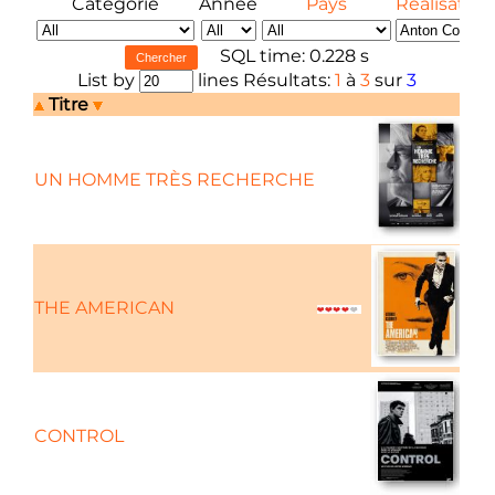
Catégorie
Année
Pays
Réalisateur
SQL time: 0.228 s
List by
lines Résultats:
1
à
3
sur
3
Titre
UN HOMME TRÈS RECHERCHE
THE AMERICAN
CONTROL
Bi