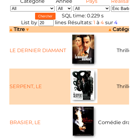
Catégorie
Année
Pays
Réalisateur
SQL time: 0.229 s
List by
lines Résultats:
1
à
4
sur
4
Titre
Catégorie
LE DERNIER DIAMANT
Thriller
SERPENT, LE
Thriller
BRASIER, LE
Comédie drama