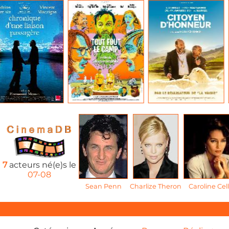
7
acteurs né(e)s le
07-08
Sean Penn
Charlize Theron
Caroline Cell