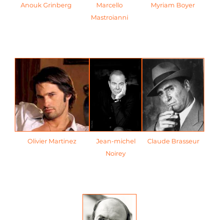
Anouk Grinberg
Marcello
Myriam Boyer
Mastroianni
Olivier Martinez
Jean-michel
Claude Brasseur
Noirey