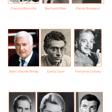
Francis Blanche
Bernard Blier
Pierre Brasseur
Jean-claude Brialy
Darry Cowl
Fernand Gravey