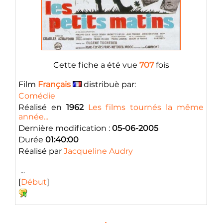
Cette fiche a été vue
707
fois
Film
Français
distribuè par:
Comédie
Réalisé en
1962
Les films tournés la même
année...
Dernière modification :
05-06-2005
Durée
01:40:00
Réalisé par
Jacqueline Audry
...
[
Début
]