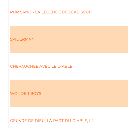
PUR SANG - LA LEGENDE DE SEABISCUIT
SPIDERMAN
CHEVAUCHEE AVEC LE DIABLE
WONDER BOYS
OEUVRE DE DIEU, LA PART DU DIABLE, L4