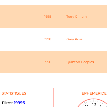
1998
Terry Gilliam
1998
Gary Ross
1996
Quinton Peeples
STATISTIQUES
EPHEMERIDE
Films:
19996