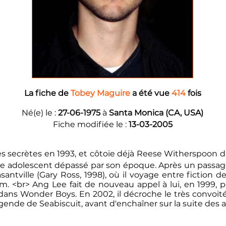
La fiche de
Tobey Maguire
a été vue
414
fois
Né(e) le :
27-06-1975
à
Santa Monica (CA, USA)
Fiche modifiée le :
13-03-2005
res secrètes en 1993, et côtoie déjà Reese Witherspoon da
jeune adolescent dépassé par son époque. Après un pass
ntville (Gary Ross, 1998), où il voyage entre fiction des
om. <br> Ang Lee fait de nouveau appel à lui, en 1999
dans Wonder Boys. En 2002, il décroche le très convoité
égende de Seabiscuit, avant d'enchaîner sur la suite des