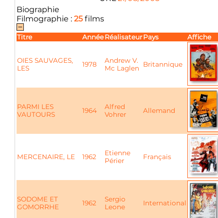
Biographie
Filmographie :
25
films
Titre
Année
Réalisateur
Pays
Affiche
OIES SAUVAGES,
Andrew V.
1978
Britannique
LES
Mc Laglen
PARMI LES
Alfred
1964
Allemand
VAUTOURS
Vohrer
Etienne
MERCENAIRE, LE
1962
Français
Périer
SODOME ET
Sergio
1962
International
GOMORRHE
Leone