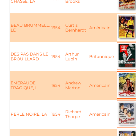
CHASSE, LA
Brooks
BEAU BRUMMELL,
Curtis
1954
Américain
LE
Bernhardt
DES PAS DANS LE
Arthur
1954
Britannique
BROUILLARD
Lubin
EMERAUDE
Andrew
1954
Américain
TRAGIQUE, L'
Marton
Richard
PERLE NOIRE, LA
1954
Américain
Thorpe