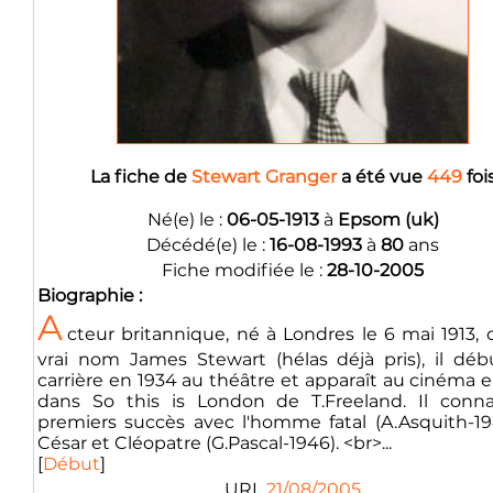
La fiche de
Stewart Granger
a été vue
449
foi
Né(e) le :
06-05-1913
à
Epsom (uk)
Décédé(e) le :
16-08-1993
à
80
ans
Fiche modifiée le :
28-10-2005
Biographie :
A
cteur britannique, né à Londres le 6 mai 1913,
vrai nom James Stewart (hélas déjà pris), il déb
carrière en 1934 au théâtre et apparaît au cinéma 
dans So this is London de T.Freeland. Il conna
premiers succès avec l'homme fatal (A.Asquith-19
César et Cléopatre (G.Pascal-1946). <br>...
[
Début
]
URL
21/08/2005